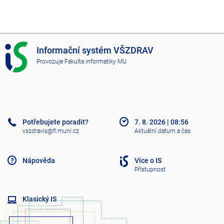
I
Informační systém VŠZDRAV
S
Provozuje
Fakulta informatiky MU
V
Š
Z
D
R
A
Potřebujete poradit?
7. 8. 2026
|
08:56
V
vszdravis@fi.muni.cz
Aktuální datum a čas
Nápověda
Více o IS
Přístupnost
Klasický IS