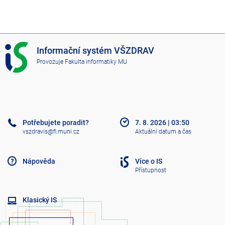
I
Informační systém VŠZDRAV
S
Provozuje
Fakulta informatiky MU
V
Š
Z
D
R
A
Potřebujete poradit?
7. 8. 2026
|
03:50
V
vszdravis@fi.muni.cz
Aktuální datum a čas
Nápověda
Více o IS
Přístupnost
Klasický IS