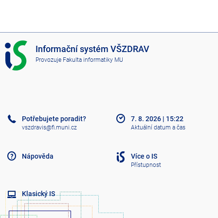
I
Informační systém VŠZDRAV
S
Provozuje
Fakulta informatiky MU
V
Š
Z
D
R
A
Potřebujete poradit?
7. 8. 2026
|
15:22
V
vszdravis@fi.muni.cz
Aktuální datum a čas
Nápověda
Více o IS
Přístupnost
Klasický IS