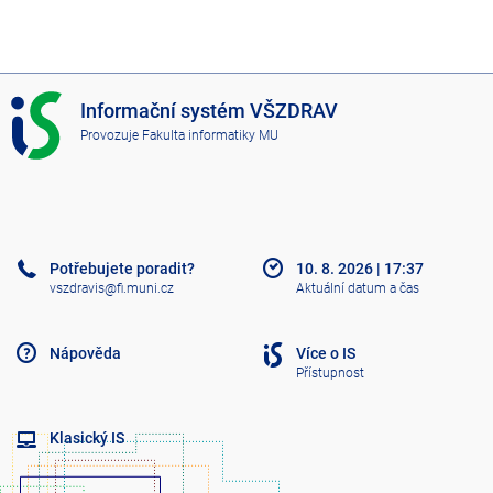
I
Informační systém VŠZDRAV
S
Provozuje
Fakulta informatiky MU
V
Š
Z
D
R
A
Potřebujete poradit?
10. 8. 2026
|
17:37
V
vszdravis@fi.muni.cz
Aktuální datum a čas
Nápověda
Více o IS
Přístupnost
Klasický IS