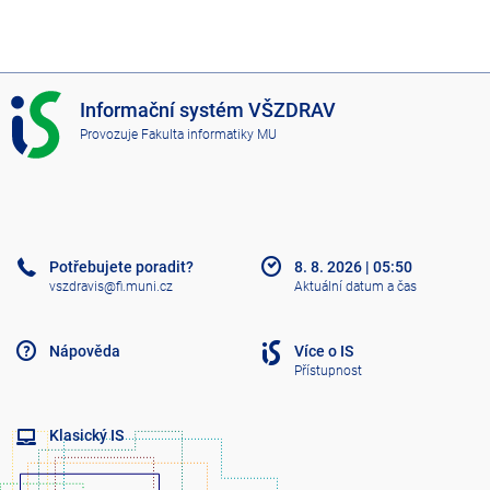
I
Informační systém VŠZDRAV
S
Provozuje
Fakulta informatiky MU
V
Š
Z
D
R
A
Potřebujete poradit?
8. 8. 2026
|
05:50
V
vszdravis@fi.muni.cz
Aktuální datum a čas
Nápověda
Více o IS
Přístupnost
Klasický IS