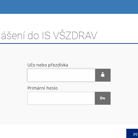
hlášení do IS VŠZDRAV
Učo nebo přezdívka
Primární heslo
Př