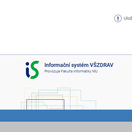
Ulož
I
Informační systém VŠZDRAV
S
Provozuje
Fakulta informatiky MU
V
Š
Z
D
R
A
V