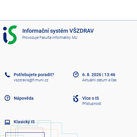
I
Informační systém VŠZDRAV
S
Provozuje
Fakulta informatiky MU
V
Š
Z
D
R
A
Potřebujete poradit?
6. 8. 2026
|
13:46
V
vszdravis@fi.muni.cz
Aktuální datum a čas
Nápověda
Více o IS
Přístupnost
Klasický IS