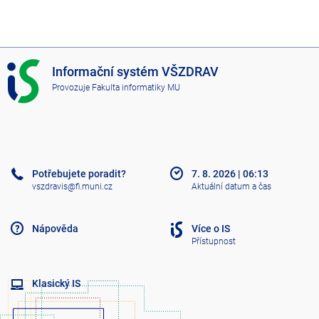
I
Informační systém VŠZDRAV
S
Provozuje
Fakulta informatiky MU
V
Š
Z
D
R
A
Potřebujete poradit?
7. 8. 2026
|
06:13
V
vszdravis@fi.muni.cz
Aktuální datum a čas
Nápověda
Více o IS
Přístupnost
Klasický IS