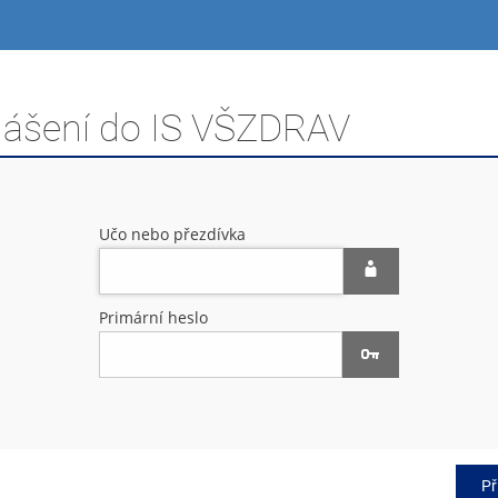
hlášení do IS VŠZDRAV
Učo nebo přezdívka
Primární heslo
Př