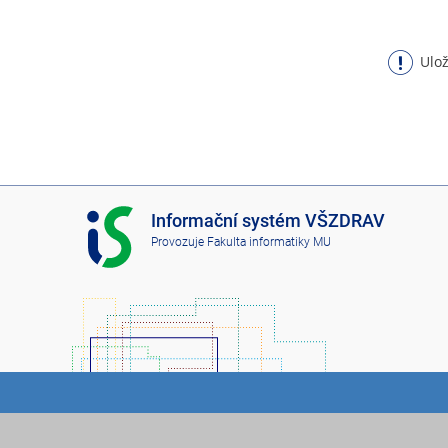
Ulož
I
Informační systém VŠZDRAV
S
Provozuje
Fakulta informatiky MU
V
Š
Z
D
R
A
V