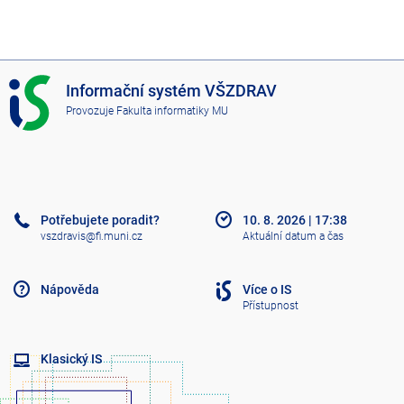
I
Informační systém VŠZDRAV
S
Provozuje
Fakulta informatiky MU
V
Š
Z
D
R
A
Potřebujete poradit?
10. 8. 2026
|
17:38
V
vszdravis@fi.muni.cz
Aktuální datum a čas
Nápověda
Více o IS
Přístupnost
Klasický IS